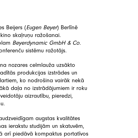
s Beijers (
Eugen Beyer
) Berlīnē
kino skaļruņu ražošanai.
olam
Beyerdynamic GmbH & Co.
onferenču sistēmu ražotājs.
pina nozares celmlauža uzsākto
dītās produkcijas izstrādes un
dartiem, ko nodrošina vairāk nekā
Lielākā daļa no izstrādājumiem ir roku
veidotāju aizrautību, pieredzi,
u.
daudzveidīgam augstas kvalitātes
as ierakstu studijām un skatuvēm,
ā arī piedāvā kompaktus portatīvos