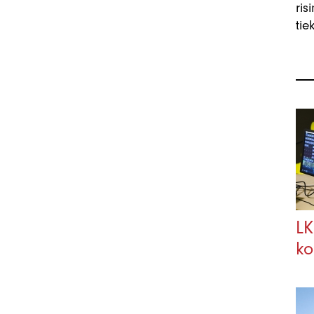
ris
tie
LK
ko