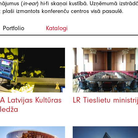
inājumus (
in-ear
) hi-fi skaņai kustībā. Uzņēmumā izstrā
k plaši izmantots konferenču centros visā pasaulē.
Portfolio
Katalogi
A Latvijas Kultūras
LR Tieslietu ministri
ledža