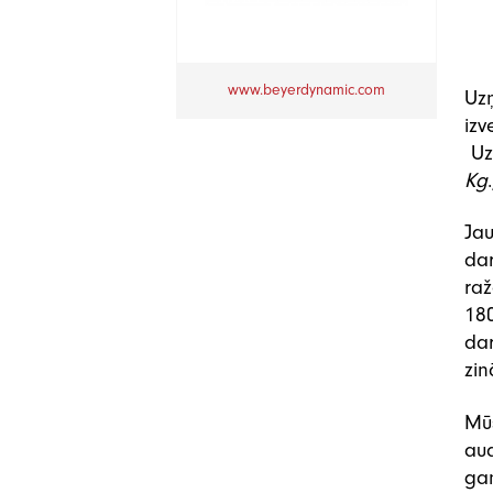
www.beyerdynamic.com
Uzņ
iz
Uz
Kg
Jau
dar
raž
180
dar
zi
Mū
aud
ga