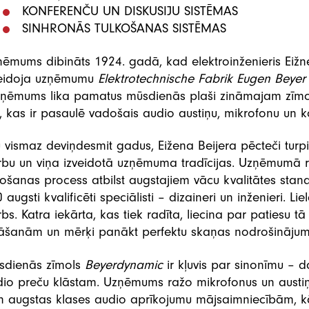
Studijas un apraide
KONFERENČU UN DISKUSIJU SISTĒMAS
SINHRONĀS TULKOŠANAS SISTĒMAS
ēmums dibināts 1924. gadā, kad elektroinženieris Eižne
veidoja uzņēmumu
Elektrotechnische Fabrik Eugen Beyer
ņēmums lika pamatus mūsdienās plaši zināmajam zīm
., kas ir pasaulē vadošais audio austiņu, mikrofonu un k
 vismaz deviņdesmit gadus, Eižena Beijera pēcteči tur
bu un viņa izveidotā uzņēmuma tradīcijas. Uzņēmumā ra
ošanas process atbilst augstajiem vācu kvalitātes stan
 augsti kvalificēti speciālisti – dizaineri un inženieri. 
bs. Katra iekārta, kas tiek radīta, liecina par patiesu tā 
nāšanām un mērķi panākt perfektu skaņas nodrošinājum
sdienās zīmols
Beyerdynamic
ir kļuvis par sinonīmu – 
io preču klāstam. Uzņēmums ražo mikrofonus un austiņ
n augstas klases audio aprīkojumu mājsaimniecībām, k