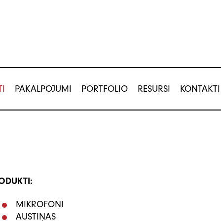
I
PAKALPOJUMI
PORTFOLIO
RESURSI
KONTAKTI
ijas
Pielietojums
Tirdzniecība
Katalogi
Pro
Projektēšana
Publikācijas
Arhitektūra
Instalācija
Video
as
Konferences
e
Kultūra un izklaide
ODUKTI:
Muzeji un ekspozīcijas
MIKROFONI
āri
Mūziķi un izpildītāji
AUSTIŅAS