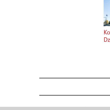
Ko
Dz
Plēnes iela 4, Rīga, LV 1046