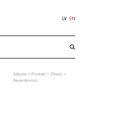
LV
EN
Sākums
>
Produkti
>
Zīmols
>
Beyerdynamic