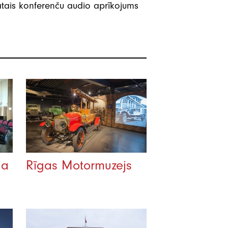
dātais konferenču audio aprīkojums
ja
Rīgas Motormuzejs