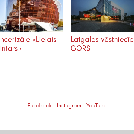
ncertzāle «Lielais
Latgales vēstniecī
intars»
GORS
Facebook
Instagram
YouTube
©2026 SGS Sistēmas.