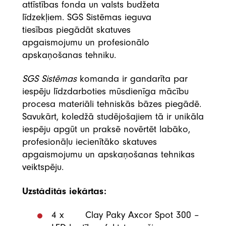
attīstības fonda un valsts budžeta
līdzekļiem. SGS Sistēmas ieguva
tiesības piegādāt skatuves
apgaismojumu un profesionālo
apskaņošanas tehniku.
SGS Sistēmas
komanda ir gandarīta par
iespēju līdzdarboties mūsdienīga mācību
procesa materiāli tehniskās bāzes piegādē.
Savukārt, koledžā studējošajiem tā ir unikāla
iespēju apgūt un praksē novērtēt labāko,
profesionāļu iecienītāko skatuves
apgaismojumu un apskaņošanas tehnikas
veiktspēju.
Uzstādītās iekārtas:
4 x Clay Paky Axcor Spot 300 –