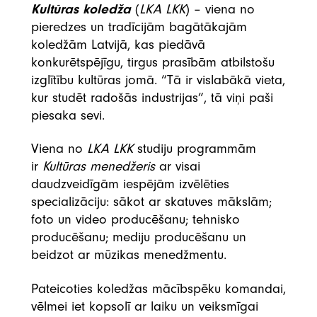
Kultūras koledža
(
LKA LKK
) – viena no
pieredzes un tradīcijām bagātākajām
koledžām Latvijā, kas piedāvā
konkurētspējīgu, tirgus prasībām atbilstošu
izglītību kultūras jomā. “Tā ir vislabākā vieta,
kur studēt radošās industrijas”, tā viņi paši
piesaka sevi.
Viena no
LKA LKK
studiju programmām
ir
Kultūras menedžeris
ar visai
daudzveidīgām iespējām izvēlēties
specializāciju: sākot ar skatuves mākslām;
foto un video producēšanu; tehnisko
producēšanu; mediju producēšanu un
beidzot ar mūzikas menedžmentu.
Pateicoties koledžas mācībspēku komandai,
vēlmei iet kopsolī ar laiku un veiksmīgai