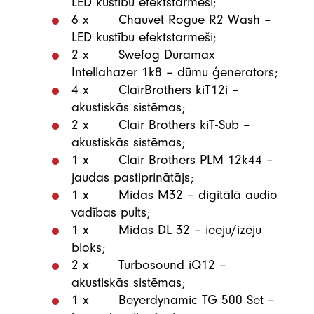
LED kustību efektstarmeši;
6 x Chauvet Rogue R2 Wash –
LED kustību efektstarmeši;
2 x Swefog Duramax
Intellahazer 1k8 – dūmu ģenerators;
4 x ClairBrothers kiT12i –
akustiskās sistēmas;
2 x Clair Brothers kiT-Sub –
akustiskās sistēmas;
1 x Clair Brothers PLM 12k44 –
jaudas pastiprinātājs;
1 x Midas M32 – digitālā audio
vadības pults;
1 x Midas DL 32 – ieeju/izeju
bloks;
2 x Turbosound iQ12 –
akustiskās sistēmas;
1 x Beyerdynamic TG 500 Set –