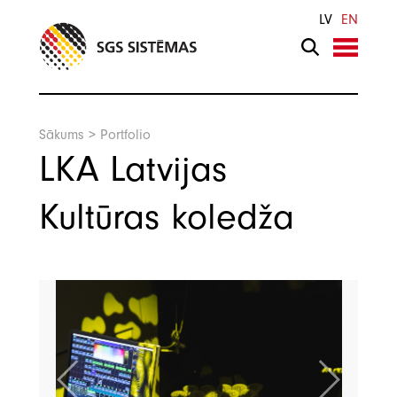
Meklēt
LV
EN
Sākums
>
Portfolio
LKA Latvijas
Kultūras koledža