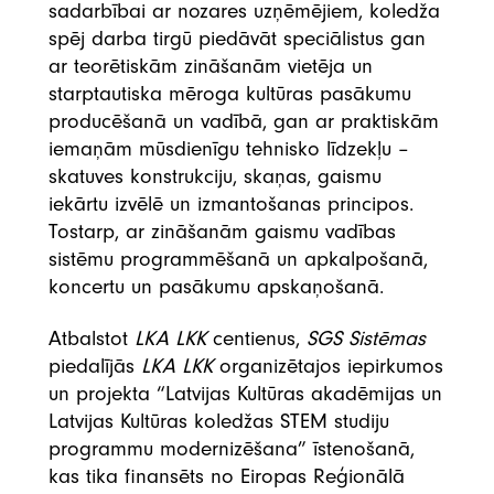
sadarbībai ar nozares uzņēmējiem, koledža
spēj darba tirgū piedāvāt speciālistus gan
ar teorētiskām zināšanām vietēja un
starptautiska mēroga kultūras pasākumu
producēšanā un vadībā, gan ar praktiskām
iemaņām mūsdienīgu tehnisko līdzekļu –
skatuves konstrukciju, skaņas, gaismu
iekārtu izvēlē un izmantošanas principos.
Tostarp, ar zināšanām gaismu vadības
sistēmu programmēšanā un apkalpošanā,
koncertu un pasākumu apskaņošanā.
Atbalstot
LKA LKK
centienus,
SGS Sistēmas
piedalījās
LKA LKK
organizētajos iepirkumos
un projekta “Latvijas Kultūras akadēmijas un
Latvijas Kultūras koledžas STEM studiju
programmu modernizēšana” īstenošanā,
kas tika finansēts no Eiropas Reģionālā